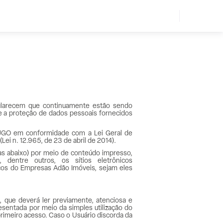
clarecem que continuamente estão sendo
e e a proteção de dados pessoais fornecidos
TJGO em conformidade com a Lei Geral de
Lei n. 12.965, de 23 de abril de 2014).
das abaixo) por meio de conteúdo impresso,
, dentre outros, os sítios eletrônicos
ços do Empresas Adão Imóveis, sejam eles
, que deverá ler previamente, atenciosa e
sentada por meio da simples utilização do
primeiro acesso. Caso o Usuário discorda da