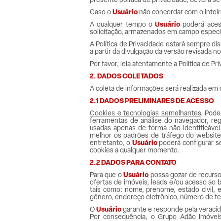
presente política de privacidade, deverá se a
Caso o
Usuário
não concordar com o inteiro
A qualquer tempo o
Usuário
poderá acess
solicitação, armazenados em campo específic
A Política de Privacidade estará sempre di
a partir da divulgação da versão revisada no 
Por favor, leia atentamente a Política de Pr
2. DADOS COLETADOS
A coleta de informações será realizada em d
2.1 DADOS PRELIMINARES DE ACESSO
Cookies e tecnologias semelhantes
. Pode
ferramentas de análise do navegador, reg
usadas apenas de forma não identificável
melhor os padrões de tráfego do website
entretanto, o
Usuário
poderá configurar se
cookies a qualquer momento.
2.2 DADOS PARA CONTATO
Para que o
Usuário
possa gozar de recursos
ofertas de imóveis, leads e/ou acesso ao b
tais como: nome, prenome, estado civil, e
gênero, endereço eletrônico, número de tel
O
Usuário
garante e responde pela veracid
Por consequência, o Grupo Adão Imóveis