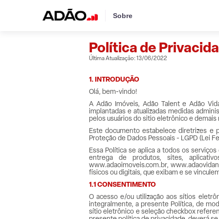
Sobre
Política de Privacid
Última Atualização: 13/06/2022
1. INTRODUÇÃO
Olá, bem-vindo!
A Adão Imóveis, Adão Talent e Adão Vi
implantadas e atualizadas medidas administ
pelos usuários do sitio eletrônico e demai
Este documento estabelece diretrizes e
Proteção de Dados Pessoais - LGPD (Lei Fede
Essa Política se aplica a todos os serviç
entrega de produtos, sites, aplicativ
www.adaoimoveis.com.br, www.adaovidanov
físicos ou digitais, que exibam e se vinculem
1.1 CONSENTIMENTO
O acesso e/ou utilização aos sítios elet
integralmente, a presente Política, de m
sítio eletrônico e seleção checkbox refere