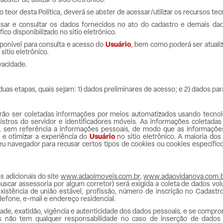
bster de utilizar o sítio eletrônico.
 teor desta Política, deverá se abster de acessar/utilizar os recursos tec
ar e consultar os dados fornecidos no ato do cadastro e demais da
o disponibilizado no sitio eletrônico.
sponível para consulta e acesso do
Usuário
, bem como poderá ser atualiz
sitio eletrônico.
ivacidade.
uas etapas, quais sejam: 1) dados preliminares de acesso; e 2) dados par
rão ser coletadas informações por meios automatizados usando tecnol
istros do servidor e identificadores móveis. As informações coletada
, sem referência a informações pessoais, de modo que as informações
 e otimizar a experiência do
Usuário
no sitio eletrônico. A maioria do
u navegador para recusar certos tipos de cookies ou cookies específico
 adicionais do site
www.adaoimoveis.com.br
,
www.adaovidanova.com.
uscar assessoria por algum corretor) será exigida a coleta de dados vol
xistência de união estável, profissão, número de inscrição no Cadastr
efone, e-mail e endereço residencial.
ade, exatidão, vigência e autenticidade dos dados pessoais, e se compr
 não tem qualquer responsabilidade no caso de inserção de dados 