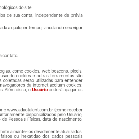
nológicos do site.
dos de sua conta, independente de prévia
ada a qualquer tempo, vinculando seu vigor
a contato.
ogias, como cookies, web beacons, pixels,
s usando cookies e outras ferramentas são
 coletadas serão utilizadas para entender
s navegadores da Internet aceitam cookies;
s. Além disso, o
Usuário
poderá apagar os
br
e
www.adaotalent.com.br
(como receber
untariamente disponibilizados pelo Usuário,
o de Pessoais Físicas, data de nascimento,
omete a mantê-los devidamente atualizados.
falsos ou inexatidão dos dados pessoais