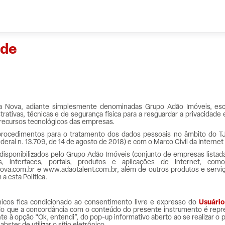
ade
da Nova, adiante simplesmente denominadas Grupo Adão Imóveis, es
rativas, técnicas e de segurança física para a resguardar a privacidad
s recursos tecnológicos das empresas.
 procedimentos para o tratamento dos dados pessoais no âmbito do 
ral n. 13.709, de 14 de agosto de 2018) e com o Marco Civil da Internet (
os disponibilizados pelo Grupo Adão Imóveis (conjunto de empresas lista
os, interfaces, portais, produtos e aplicações de Internet, como
a.com.br e www.adaotalent.com.br, além de outros produtos e servi
 a esta Política.
rônicos fica condicionado ao consentimento livre e expresso do
Usuário
odo que a concordância com o conteúdo do presente instrumento é repre
nte à opção “Ok, entendi”, do pop-up informativo aberto ao se realizar o 